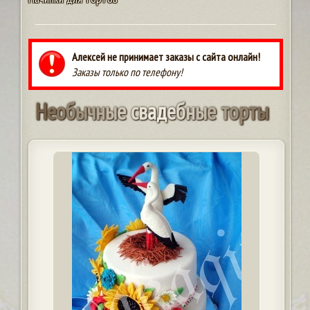
Алексей не принимает заказы с сайта онлайн!
Заказы только по телефону!
Н
е
о
б
ы
ч
н
ы
е
с
в
а
д
е
б
н
ы
е
т
о
р
т
ы