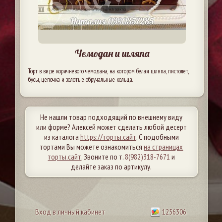
Чемодан и шляпа
Торт в виде коричневого чемодана, на котором белая шляпа, пистолет,
бусы, цепочка и золотые обручальные кольца.
Не нашли товар подходящий по внешнему виду
или форме? Алексей может сделать любой десерт
из каталога
https://торты.сайт
. С подобными
тортами Вы можете ознакомиться
на страницах
торты.сайт
. Звоните по т.
8(982)318-7671
и
делайте заказ по артикулу.
Вход в личный кабинет
1256306