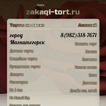
z
a
k
a
q
i
-
t
o
r
t
.
r
u
Т
о
р
т
ы
н
а
з
а
к
а
з
А
л
е
к
с
е
й
город
8(982)318-7671
Магнитогорск
Заказать торт
Детские торты
Главная
Свадебные торты
Контакты
Праздничные торты
Условия заказа
Десерты
Цены
Фототорты
Доставка
На 1 год
Дизайн соц. сетей
На Новый Год
Начинки для тортов