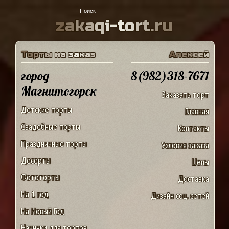
z
a
k
a
q
i
-
t
o
r
t
.
r
u
Т
о
р
т
ы
н
а
з
а
к
а
з
А
л
е
к
с
е
й
город
8(982)318-7671
Магнитогорск
Заказать торт
Детские торты
Главная
Свадебные торты
Контакты
Праздничные торты
Условия заказа
Десерты
Цены
Фототорты
Доставка
На 1 год
Дизайн соц. сетей
На Новый Год
Начинки для тортов