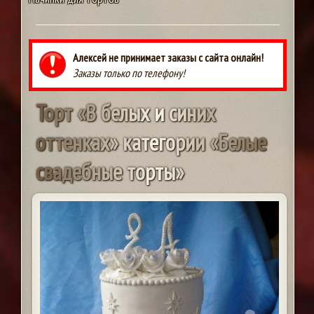
Алексей не принимает заказы с сайта онлайн!
Заказы только по телефону!
Т
о
р
т
«
В
б
е
л
ы
х
и
с
и
н
и
х
о
т
т
е
н
к
а
х
»
к
а
т
е
г
о
р
и
и
«
Б
е
л
ы
е
с
в
а
д
е
б
н
ы
е
т
о
р
т
ы
»