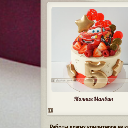
Молния Маквин
Работы других кондитеров из к