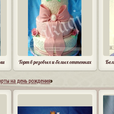
ми
Торт в розовых и белых оттенках
Бел
орты на день рождения
»