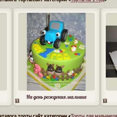
На день рождения малыша
аталога торты.сайт категории «
Торты для мальчико