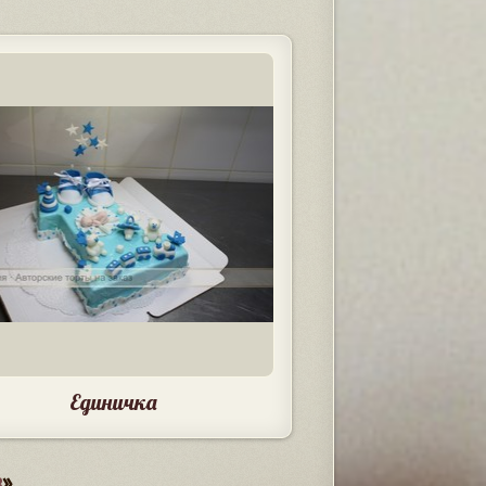
Единичка
в
»