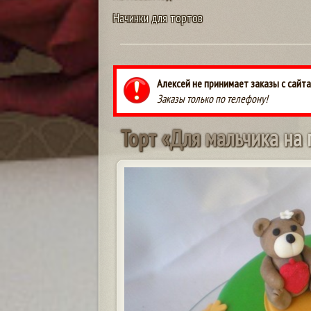
Начинки для тортов
Алексей не принимает заказы с сайта
Заказы только по телефону!
Т
о
р
т
«
Д
л
я
м
а
л
ь
ч
и
к
а
н
а