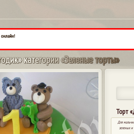
 онлайн!
г
о
д
и
к
»
к
а
т
е
г
о
р
и
и
«
З
е
л
е
н
ы
е
т
о
р
т
ы
»
Торт «
Для мальчи
зеленых и 