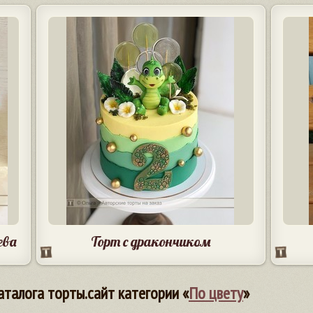
ева
Торт с дракончиком
аталога торты.сайт категории «
По цвету
»