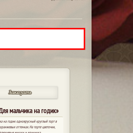
Заказать
Для мальчика на годик»
ка на годик одноярусный круглый торт в
оранжевых оттенках. На торте цветочки,
плюшевые мишки и единичка.