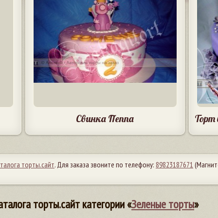
Свинка Пеппа
Торт 
аталога торты.сайт
. Для заказа звоните по телефону:
89823187671
(Магнит
аталога торты.сайт категории «
Зеленые торты
»