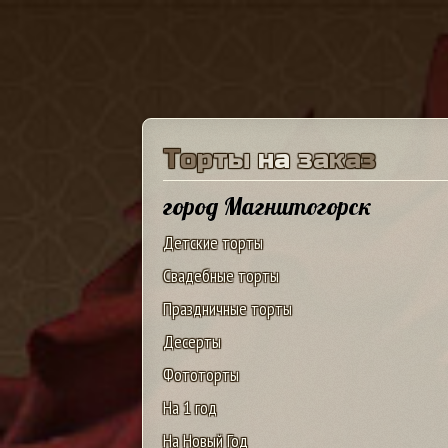
Т
о
р
т
ы
н
а
з
а
к
а
з
город Магнитогорск
Детские торты
Свадебные торты
Праздничные торты
Десерты
Фототорты
На 1 год
На Новый Год