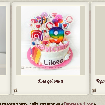
Для девочки
Торт
аталога торты.сайт категории «
Торты на 1 год
»