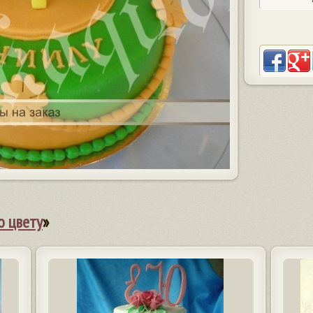
о цвету
»