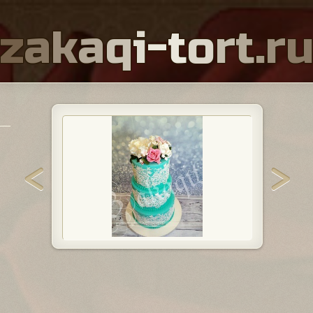
z
a
k
a
q
i
-
t
o
r
t
.
r