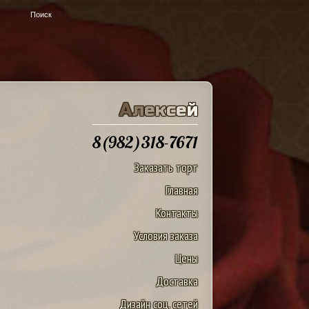
u
А
л
е
к
с
е
й
8(982)318-7671
Заказать торт
Главная
Контакты
Условия заказа
Цены
Доставка
Дизайн соц. сетей