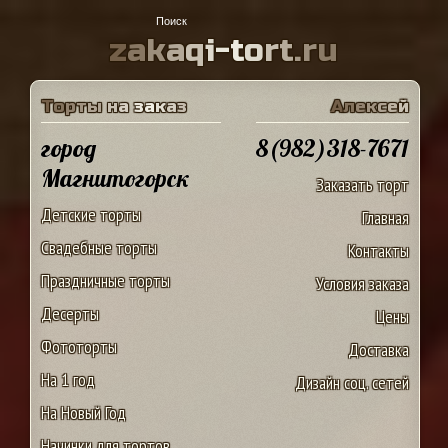
z
a
k
a
q
i
-
t
o
r
t
.
r
u
Т
о
р
т
ы
н
а
з
а
к
а
з
А
л
е
к
с
е
й
город
8(982)318-7671
Магнитогорск
Заказать торт
Детские торты
Главная
Свадебные торты
Контакты
Праздничные торты
Условия заказа
Десерты
Цены
Фототорты
Доставка
На 1 год
Дизайн соц. сетей
На Новый Год
Начинки для тортов