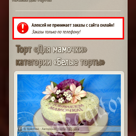
Алексей не принимает заказы с сайта онлайн!
Заказы только по телефону!
Т
о
р
т
«
Д
л
я
м
а
м
о
ч
к
и
»
к
а
т
е
г
о
р
и
и
«
Б
е
л
ы
е
т
о
р
т
ы
»