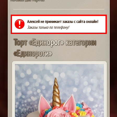
Алексей не принимает заказы с сайта онлайн!
Заказы только по телефону!
Т
о
р
т
«
Е
д
и
н
о
р
о
г
»
к
а
т
е
г
о
р
и
и
«
Е
д
и
н
о
р
о
г
и
»