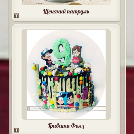
Щенячий патруль
Гравити Фолз