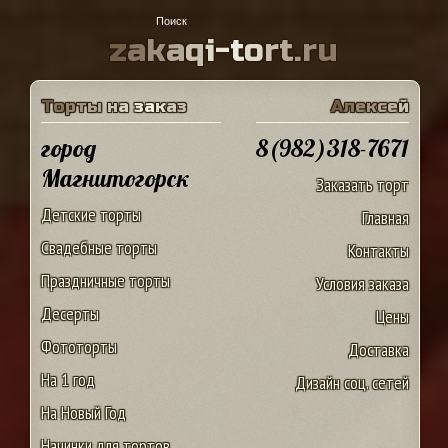
z
a
k
a
q
i
-
t
o
r
t
.
r
u
Т
о
р
т
ы
н
а
з
а
к
а
з
А
л
е
к
с
е
й
город
8(982)318-7671
Магнитогорск
Заказать торт
Детские торты
Главная
Свадебные торты
Контакты
Праздничные торты
Условия заказа
Десерты
Цены
Фототорты
Доставка
На 1 год
Дизайн соц. сетей
На Новый Год
Начинки для тортов