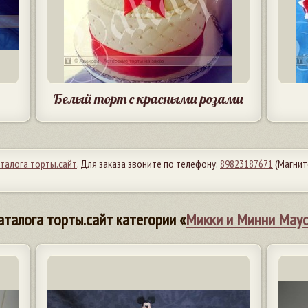
Белый торт с красными розами
аталога торты.сайт
. Для заказа звоните по телефону:
89823187671
(Магнит
аталога торты.сайт категории «
Микки и Минни Мау