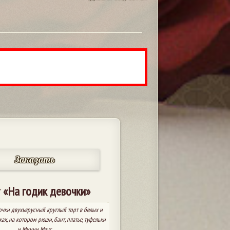
Заказать
 «На годик девочки»
очки двухъярусный круглый торт в белых и
ах, на котором рюши, бант, платье, туфельки
и Минни Маус.