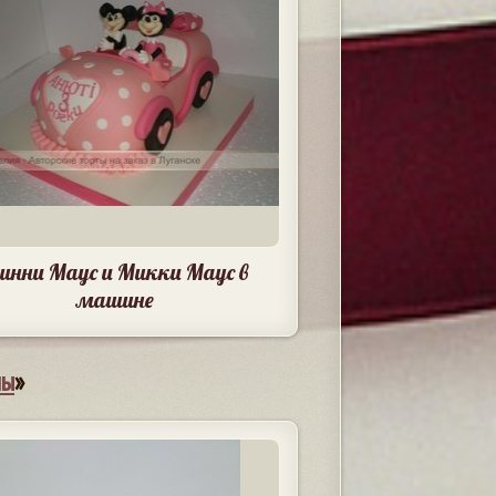
инни Маус и Микки Маус в
машине
мы
»