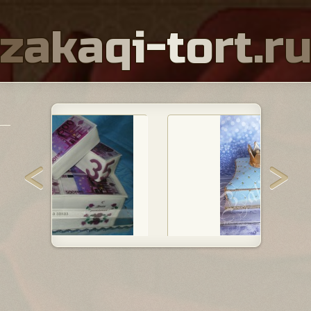
z
a
k
a
q
i
-
t
o
r
t
.
r