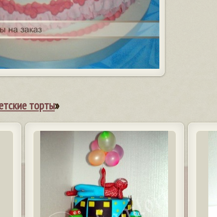
етские торты
»