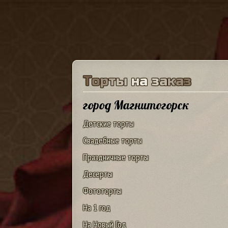
Т
о
р
т
ы
н
а
з
а
к
а
з
город Магнитогорск
Детские торты
Свадебные торты
Праздничные торты
Десерты
Фототорты
На 1 год
На Новый Год