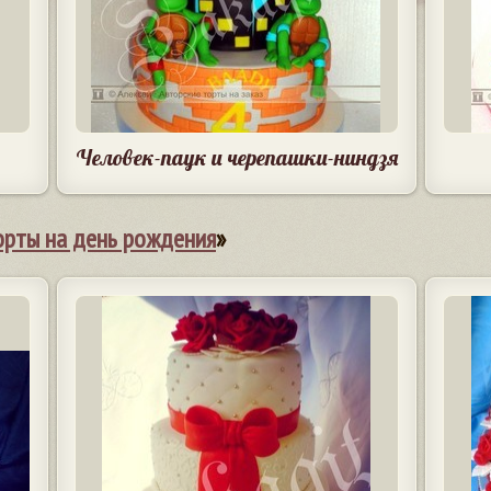
Человек-паук и черепашки-ниндзя
орты на день рождения
»