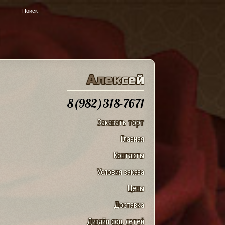
u
А
л
е
к
с
е
й
8(982)318-7671
Заказать торт
Главная
Контакты
Условия заказа
Цены
Доставка
Дизайн соц. сетей