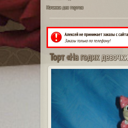
Начинки для тортов
Алексей не принимает заказы с сайта
Заказы только по телефону!
Т
о
р
т
«
Н
а
г
о
д
и
к
д
е
в
о
ч
к
и