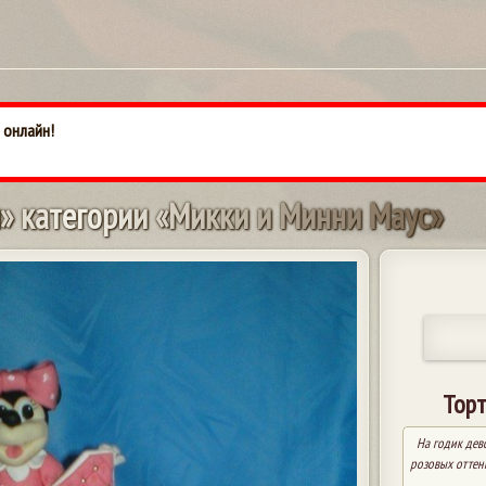
 онлайн!
»
к
а
т
е
г
о
р
и
и
«
М
и
к
к
и
и
М
и
н
н
и
М
а
у
с
»
Торт
На годик дев
розовых оттенк