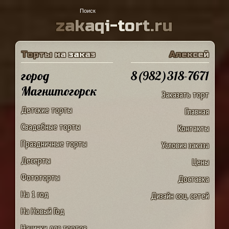
z
a
k
a
q
i
-
t
o
r
t
.
r
u
Т
о
р
т
ы
н
а
з
а
к
а
з
А
л
е
к
с
е
й
город
8(982)318-7671
Магнитогорск
Заказать торт
Детские торты
Главная
Свадебные торты
Контакты
Праздничные торты
Условия заказа
Десерты
Цены
Фототорты
Доставка
На 1 год
Дизайн соц. сетей
На Новый Год
Начинки для тортов