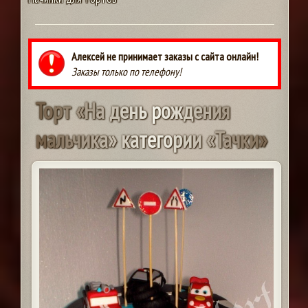
Алексей не принимает заказы с сайта онлайн!
Заказы только по телефону!
Т
о
р
т
«
Н
а
д
е
н
ь
р
о
ж
д
е
н
и
я
м
а
л
ь
ч
и
к
а
»
к
а
т
е
г
о
р
и
и
«
Т
а
ч
к
и
»