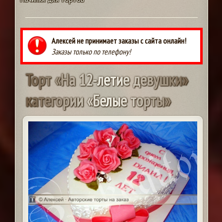
Алексей не принимает заказы с сайта онлайн!
Заказы только по телефону!
Т
о
р
т
«
Н
а
1
2
-
л
е
т
и
е
д
е
в
у
ш
к
и
»
к
а
т
е
г
о
р
и
и
«
Б
е
л
ы
е
т
о
р
т
ы
»