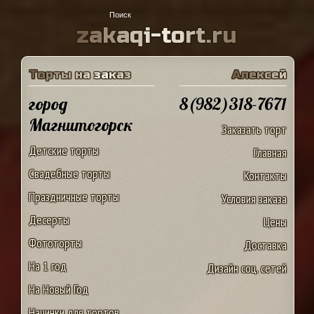
z
a
k
a
q
i
-
t
o
r
t
.
r
u
Т
о
р
т
ы
н
а
з
а
к
а
з
А
л
е
к
с
е
й
город
8(982)318-7671
Магнитогорск
Заказать торт
Детские торты
Главная
Свадебные торты
Контакты
Праздничные торты
Условия заказа
Десерты
Цены
Фототорты
Доставка
На 1 год
Дизайн соц. сетей
На Новый Год
Начинки для тортов