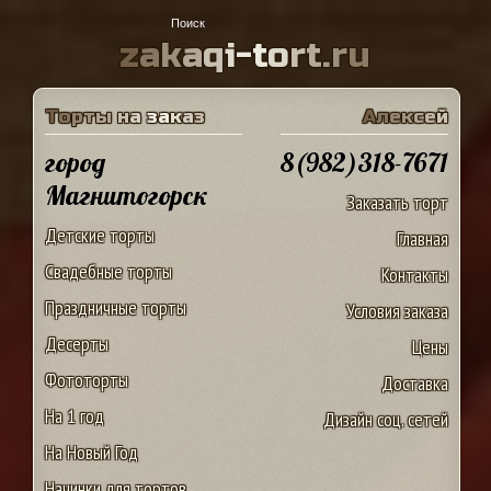
z
a
k
a
q
i
-
t
o
r
t
.
r
u
Т
о
р
т
ы
н
а
з
а
к
а
з
А
л
е
к
с
е
й
город
8(982)318-7671
Магнитогорск
Заказать торт
Детские торты
Главная
Свадебные торты
Контакты
Праздничные торты
Условия заказа
Десерты
Цены
Фототорты
Доставка
На 1 год
Дизайн соц. сетей
На Новый Год
Начинки для тортов