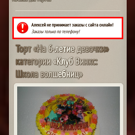
Алексей не принимает заказы с сайта онлайн!
Заказы только по телефону!
Т
о
р
т
«
Н
а
6
-
л
е
т
и
е
д
е
в
о
ч
к
и
»
к
а
т
е
г
о
р
и
и
«
К
л
у
б
В
и
н
к
с
:
Ш
к
о
л
а
в
о
л
ш
е
б
н
и
ц
»