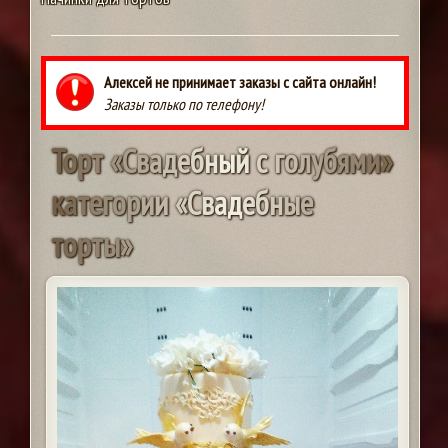
Алексей не принимает заказы с сайта онлайн!
Заказы только по телефону!
Т
о
р
т
«
С
в
а
д
е
б
н
ы
й
с
г
о
л
у
б
я
м
и
»
к
а
т
е
г
о
р
и
и
«
С
в
а
д
е
б
н
ы
е
т
о
р
т
ы
»