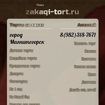
z
a
k
a
q
i
-
t
o
r
t
.
r
u
Т
о
р
т
ы
н
а
з
а
к
а
з
А
л
е
к
с
е
й
город
8(982)318-7671
Магнитогорск
Заказать торт
Детские торты
Главная
Свадебные торты
Контакты
Праздничные торты
Условия заказа
Десерты
Цены
Фототорты
Доставка
На 1 год
Дизайн соц. сетей
На Новый Год
Начинки для тортов