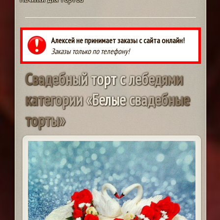
Алексей не принимает заказы с сайта онлайн!
Заказы только по телефону!
С
в
а
д
е
б
н
ы
й
т
о
р
т
с
л
е
б
е
д
я
м
и
к
а
т
е
г
о
р
и
и
«
Б
е
л
ы
е
с
в
а
д
е
б
н
ы
е
т
о
р
т
ы
»