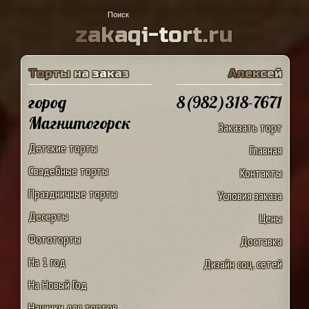
z
a
k
a
q
i
-
t
o
r
t
.
r
u
Т
о
р
т
ы
н
а
з
а
к
а
з
А
л
е
к
с
е
й
город
8(982)318-7671
Магнитогорск
Заказать торт
Детские торты
Главная
Свадебные торты
Контакты
Праздничные торты
Условия заказа
Десерты
Цены
Фототорты
Доставка
На 1 год
Дизайн соц. сетей
На Новый Год
Начинки для тортов