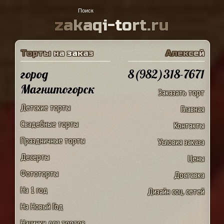
z
a
k
a
q
i
-
t
o
r
t
.
r
u
Т
о
р
т
ы
н
а
з
а
к
а
з
А
л
е
к
с
е
й
город
8(982)318-7671
Магнитогорск
Заказать торт
Детские торты
Главная
Свадебные торты
Контакты
Праздничные торты
Условия заказа
Десерты
Цены
Фототорты
Доставка
На 1 год
Дизайн соц. сетей
На Новый Год
Начинки для тортов