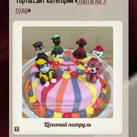
торты.сайт категории «
Торты на 3
года
»
Щенячий патруль