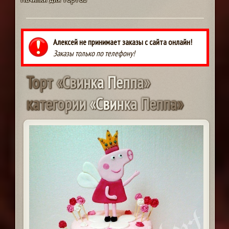
Алексей не принимает заказы с сайта онлайн!
Заказы только по телефону!
Т
о
р
т
«
С
в
и
н
к
а
П
е
п
п
а
»
к
а
т
е
г
о
р
и
и
«
С
в
и
н
к
а
П
е
п
п
а
»