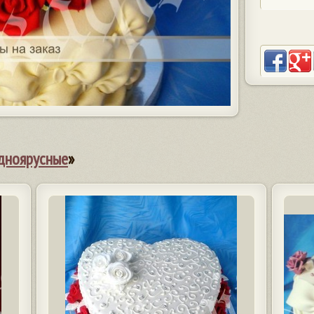
дноярусные
»