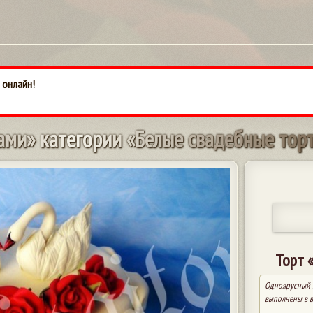
 онлайн!
а
м
и
»
к
а
т
е
г
о
р
и
и
«
Б
е
л
ы
е
с
в
а
д
е
б
н
ы
е
т
о
р
Торт 
Одноярусный к
выполнены в в