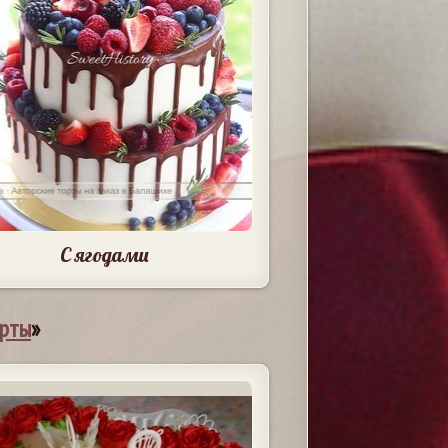
С ягодами
орты
»