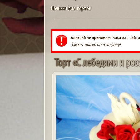
Начинки для тортов
Алексей не принимает заказы с сайта
Заказы только по телефону!
Т
о
р
т
«
С
л
е
б
е
д
я
м
и
и
р
о
з