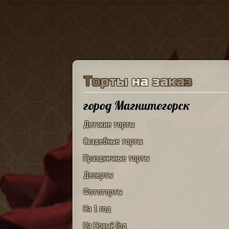
Т
о
р
т
ы
н
а
з
а
к
а
з
город Магнитогорск
Детские торты
Свадебные торты
Праздничные торты
Десерты
Фототорты
На 1 год
На Новый Год