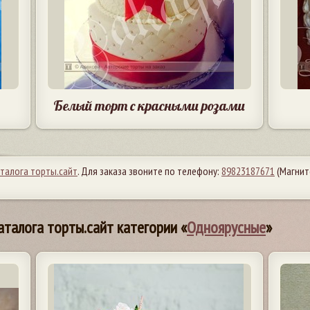
Белый торт с красными розами
аталога торты.сайт
. Для заказа звоните по телефону:
89823187671
(Магнит
аталога торты.сайт категории «
Одноярусные
»