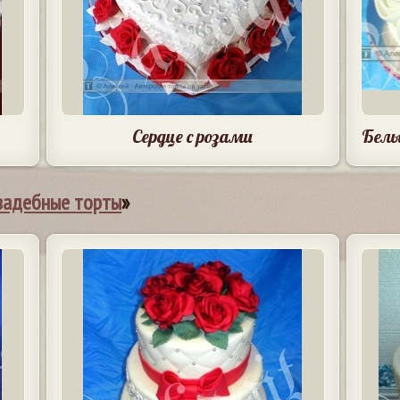
Сердце с розами
Белы
вадебные торты
»