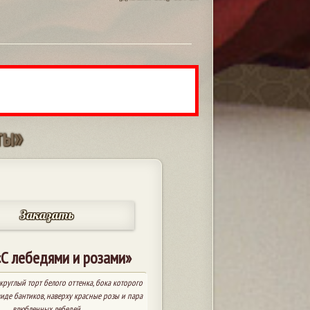
т
ы
»
Заказать
«С лебедями и розами»
руглый торт белого оттенка, бока которого
иде бантиков, наверху красные розы и пара
влюбленных лебедей.