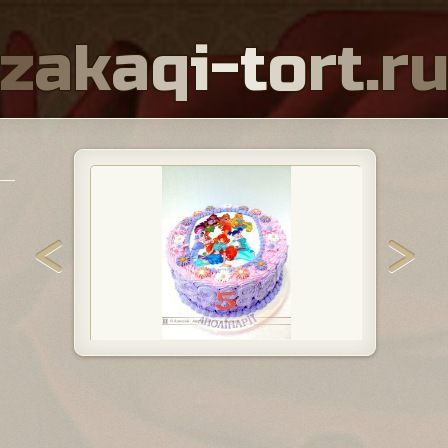
z
a
k
a
q
i
-
t
o
r
t
.
r