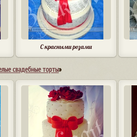
С красными розами
елые свадебные торты
»