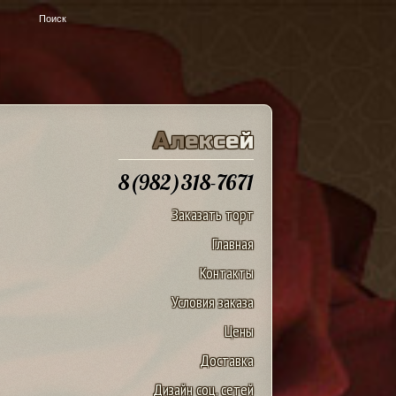
u
А
л
е
к
с
е
й
8(982)318-7671
Заказать торт
Главная
Контакты
Условия заказа
Цены
Доставка
Дизайн соц. сетей