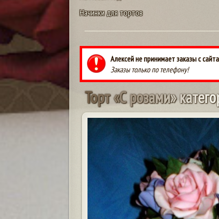
Начинки для тортов
Алексей не принимает заказы с сайта
Заказы только по телефону!
Т
о
р
т
«
С
р
о
з
а
м
и
»
к
а
т
е
г
о