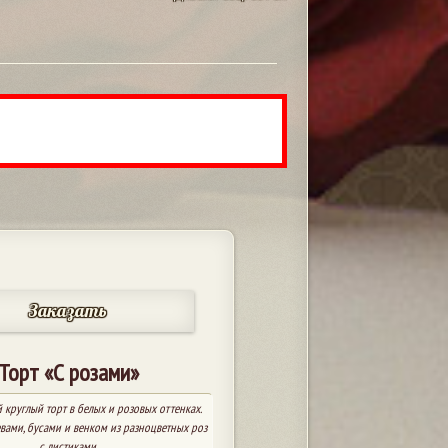
Заказать
Торт «С розами»
круглый торт в белых и розовых оттенках.
вами, бусами и венком из разноцветных роз
с листиками.