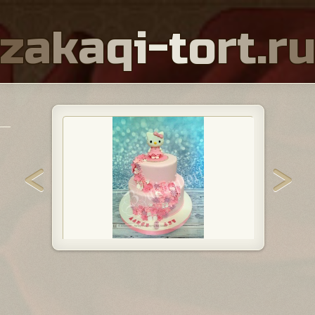
z
a
k
a
q
i
-
t
o
r
t
.
r