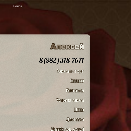
u
А
л
е
к
с
е
й
8(982)318-7671
Заказать торт
Главная
Контакты
Условия заказа
Цены
Доставка
Дизайн соц. сетей