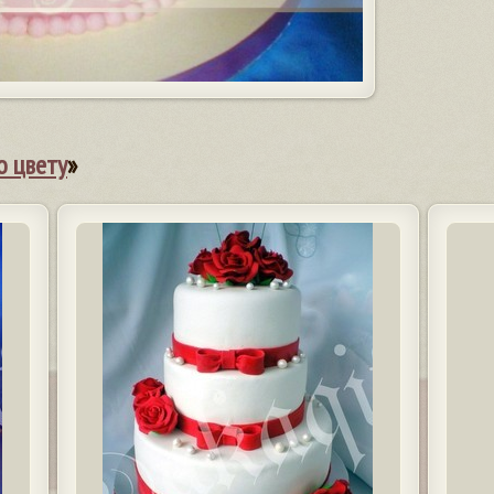
о цвету
»