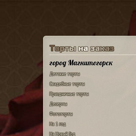
Т
о
р
т
ы
н
а
з
а
к
а
з
город Магнитогорск
Детские торты
Свадебные торты
Праздничные торты
Десерты
Фототорты
На 1 год
На Новый Год