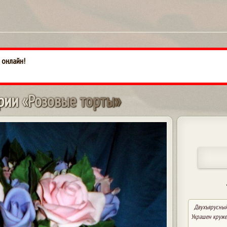
 онлайн!
р
и
и
«
Р
о
з
о
в
ы
е
т
о
р
т
ы
»
Двухъярусный 
Украшен круже