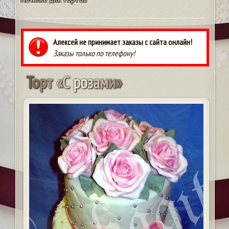
Алексей не принимает заказы с сайта онлайн!
Заказы только по телефону!
Т
о
р
т
«
С
р
о
з
а
м
и
»