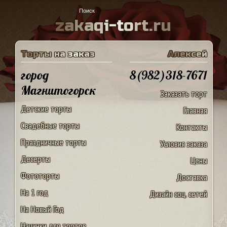
z
a
k
a
q
i
-
t
o
r
t
.
r
u
Т
о
р
т
ы
н
а
з
а
к
а
з
А
л
е
к
с
е
й
город
8(982)318-7671
Магнитогорск
Заказать торт
Детские торты
Главная
Свадебные торты
Контакты
Праздничные торты
Условия заказа
Десерты
Цены
Фототорты
Доставка
На 1 год
Дизайн соц. сетей
На Новый Год
Начинки для тортов