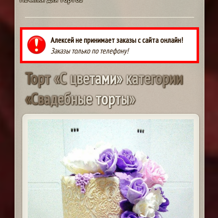
Алексей не принимает заказы с сайта онлайн!
Заказы только по телефону!
Т
о
р
т
«
С
ц
в
е
т
а
м
и
»
к
а
т
е
г
о
р
и
и
«
С
в
а
д
е
б
н
ы
е
т
о
р
т
ы
»