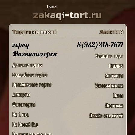
z
a
k
a
q
i
-
t
o
r
t
.
r
u
Т
о
р
т
ы
н
а
з
а
к
а
з
А
л
е
к
с
е
й
город
8(982)318-7671
Магнитогорск
Заказать торт
Детские торты
Главная
Свадебные торты
Контакты
Праздничные торты
Условия заказа
Десерты
Цены
Фототорты
Доставка
На 1 год
Дизайн соц. сетей
На Новый Год
Начинки для тортов