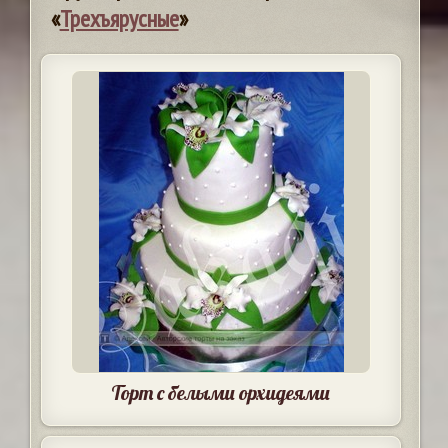
«
Трехъярусные
»
Торт с белыми орхидеями