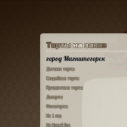
Т
о
р
т
ы
н
а
з
а
к
а
з
город Магнитогорск
Детские торты
Свадебные торты
Праздничные торты
Десерты
Фототорты
На 1 год
На Новый Год