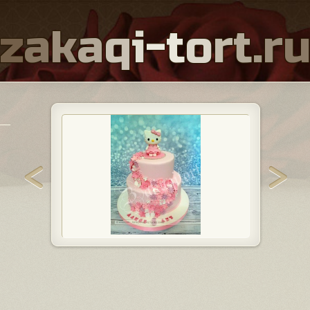
z
a
k
a
q
i
-
t
o
r
t
.
r