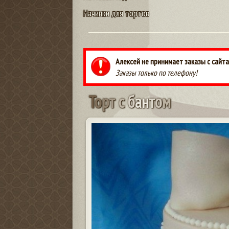
Начинки для тортов
Алексей не принимает заказы с сайта
Заказы только по телефону!
Т
о
р
т
с
б
а
н
т
о
м