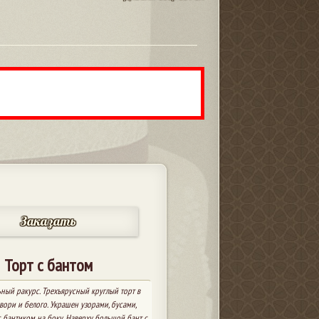
Заказать
Торт с бантом
ный ракурс. Трехъярусный круглый торт в
вори и белого. Украшен узорами, бусами,
 бантиком на боку. Наверху большой бант с