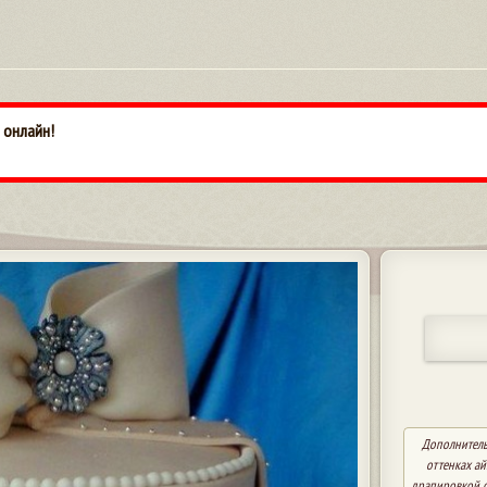
 онлайн!
Дополнитель
оттенках ай
драпировкой с