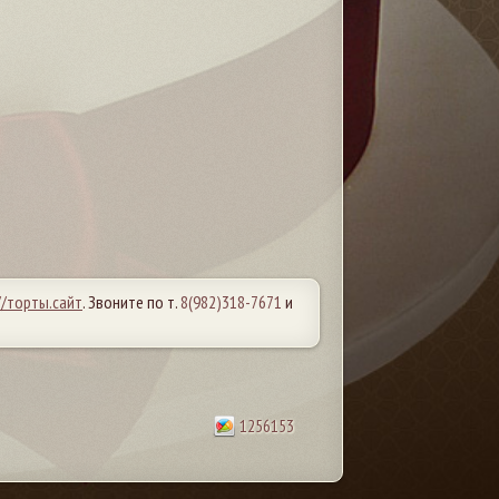
//торты.сайт
. Звоните по т.
8(982)318-7671
и
1256153