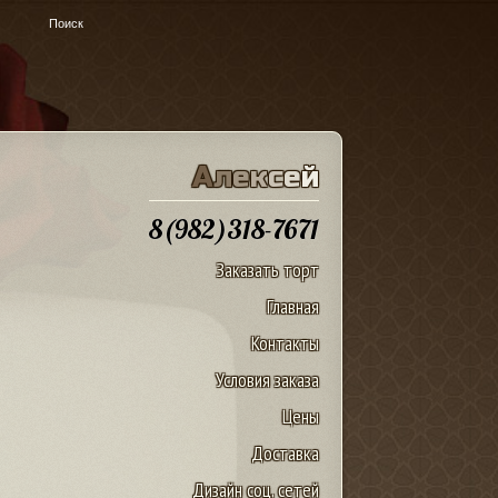
u
А
л
е
к
с
е
й
8(982)318-7671
Заказать торт
Главная
Контакты
Условия заказа
Цены
Доставка
Дизайн соц. сетей