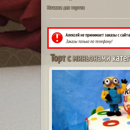
Начинки для тортов
Алексей не принимает заказы с сайта
Заказы только по телефону!
Т
о
р
т
с
м
и
н
ь
о
н
а
м
и
к
а
т
е
г