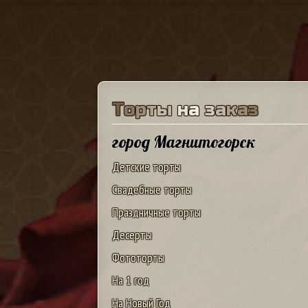
Т
о
р
т
ы
н
а
з
а
к
а
з
город Магнитогорск
Детские торты
Свадебные торты
Праздничные торты
Десерты
Фототорты
На 1 год
На Новый Год