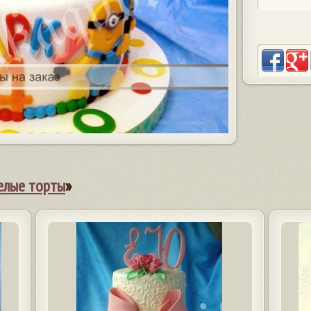
елые торты
»