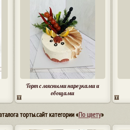
Торт с мясными нарезками и
овощами
аталога торты.сайт категории «
По цвету
»