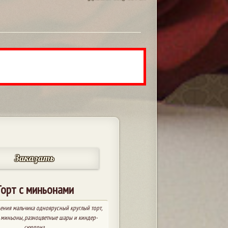
Заказать
Торт с миньонами
ения мальчика одноярусный круглый торт,
 миньоны, разноцветные шары и киндер-
сюрприз.