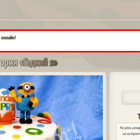
 онлайн!
о
р
и
и
«
Г
а
д
к
и
й
я
»
На день рожд
на котором