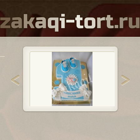
z
a
k
a
q
i
-
t
o
r
t
.
r