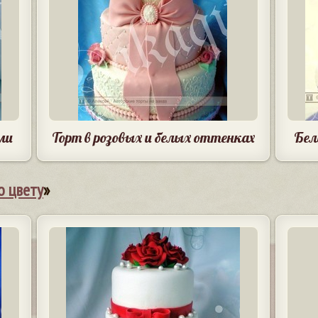
ми
Торт в розовых и белых оттенках
Бел
о цвету
»