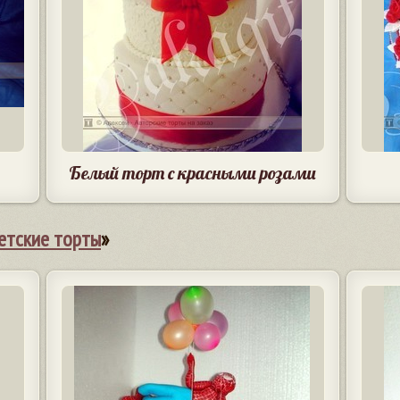
Белый торт с красными розами
етские торты
»