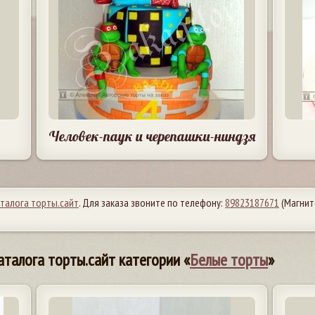
Человек-паук и черепашки-ниндзя
аталога торты.сайт
. Для заказа звоните по телефону:
89823187671
(Магнит
аталога торты.сайт категории «
Белые торты
»