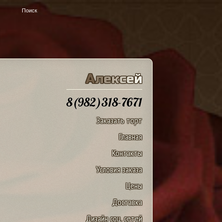
u
А
л
е
к
с
е
й
8(982)318-7671
Заказать торт
Главная
Контакты
Условия заказа
Цены
Доставка
Дизайн соц. сетей