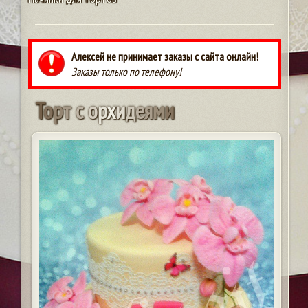
Алексей не принимает заказы с сайта онлайн!
Заказы только по телефону!
Т
о
р
т
с
о
р
х
и
д
е
я
м
и