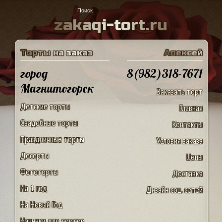
z
a
k
a
q
i
-
t
o
r
t
.
r
u
Т
о
р
т
ы
н
а
з
а
к
а
з
А
л
е
к
с
е
й
город
8(982)318-7671
Магнитогорск
Заказать торт
Детские торты
Главная
Свадебные торты
Контакты
Праздничные торты
Условия заказа
Десерты
Цены
Фототорты
Доставка
На 1 год
Дизайн соц. сетей
На Новый Год
Начинки для тортов