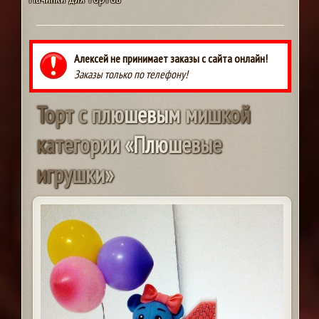
Алексей не принимает заказы с сайта онлайн!
Заказы только по телефону!
Т
о
р
т
с
п
л
ю
ш
е
в
ы
м
м
и
ш
к
о
й
к
а
т
е
г
о
р
и
и
«
П
л
ю
ш
е
в
ы
е
и
г
р
у
ш
к
и
»