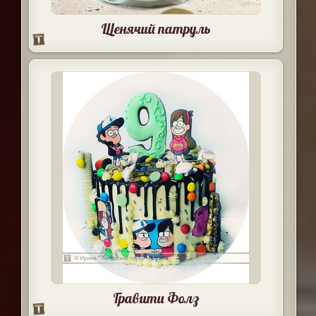
Щенячий патруль
Гравити Фолз