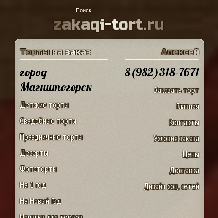
z
a
k
a
q
i
-
t
o
r
t
.
r
u
Т
о
р
т
ы
н
а
з
а
к
а
з
А
л
е
к
с
е
й
город
8(982)318-7671
Магнитогорск
Заказать торт
Детские торты
Главная
Свадебные торты
Контакты
Праздничные торты
Условия заказа
Десерты
Цены
Фототорты
Доставка
На 1 год
Дизайн соц. сетей
На Новый Год
Начинки для тортов