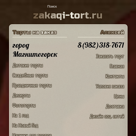
z
a
k
a
q
i
-
t
o
r
t
.
r
u
Т
о
р
т
ы
н
а
з
а
к
а
з
А
л
е
к
с
е
й
город
8(982)318-7671
Магнитогорск
Заказать торт
Детские торты
Главная
Свадебные торты
Контакты
Праздничные торты
Условия заказа
Десерты
Цены
Фототорты
Доставка
На 1 год
Дизайн соц. сетей
На Новый Год
Начинки для тортов