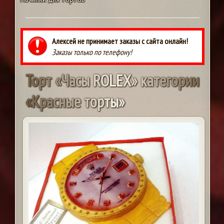
Алексей не принимает заказы с сайта онлайн!
Заказы только по телефону!
Т
о
р
т
«
Ч
а
с
ы
R
O
L
E
X
»
к
а
т
е
г
о
р
и
и
«
К
р
а
с
н
ы
е
т
о
р
т
ы
»