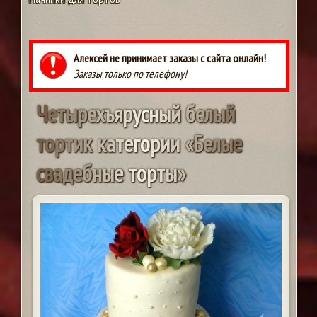
Алексей не принимает заказы с сайта онлайн!
Заказы только по телефону!
Ч
е
т
ы
р
е
х
ъ
я
р
у
с
н
ы
й
б
е
л
ы
й
т
о
р
т
и
к
к
а
т
е
г
о
р
и
и
«
Б
е
л
ы
е
с
в
а
д
е
б
н
ы
е
т
о
р
т
ы
»