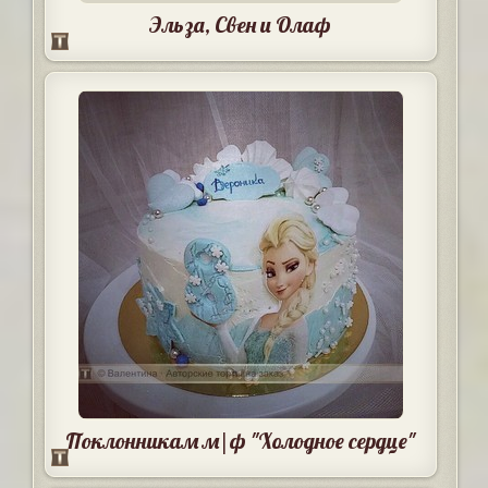
Эльза, Свен и Олаф
Поклонникам м|ф "Холодное сердце"