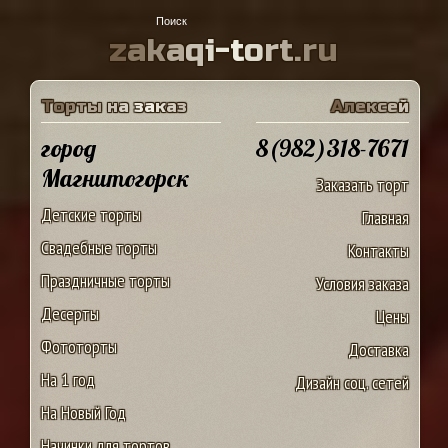
z
a
k
a
q
i
-
t
o
r
t
.
r
u
Т
о
р
т
ы
н
а
з
а
к
а
з
А
л
е
к
с
е
й
город
8(982)318-7671
Магнитогорск
Заказать торт
Детские торты
Главная
Свадебные торты
Контакты
Праздничные торты
Условия заказа
Десерты
Цены
Фототорты
Доставка
На 1 год
Дизайн соц. сетей
На Новый Год
Начинки для тортов