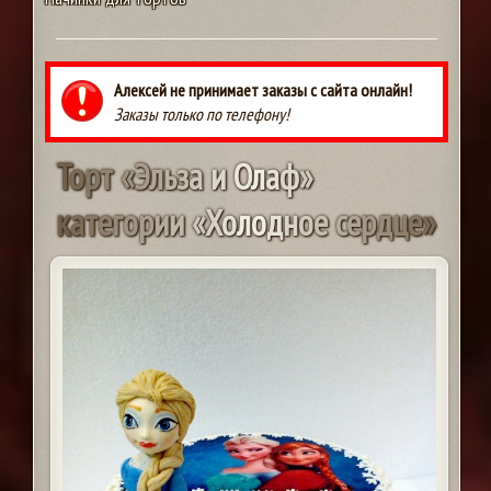
Алексей не принимает заказы с сайта онлайн!
Заказы только по телефону!
Т
о
р
т
«
Э
л
ь
з
а
и
О
л
а
ф
»
к
а
т
е
г
о
р
и
и
«
Х
о
л
о
д
н
о
е
с
е
р
д
ц
е
»