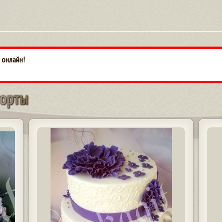
 онлайн!
о
р
т
ы