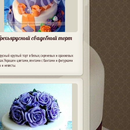
рехъярусный свадебный торт
русный круглый торт в белых, сиреневых и оранжевых
ах. Украшен цветами, лентами с бантами и фигурками
 и невесты.