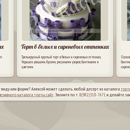
ах
Торт в белых и сиреневых оттенках
т.
Трехъярусный круглый торт в белых и сиреневых оттенках.
Одноя
Украшен рюшами, бусами, рисунками узоров, бантиками и
банти
цветами.
сирене
 виду или форме? Алексей может сделать любой десерт из каталога
торт
люзивного каталога торты.сайт
. Звоните по т.
8(982)318-7671
и делайте зак