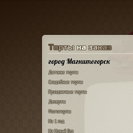
Т
о
р
т
ы
н
а
з
а
к
а
з
город Магнитогорск
Детские торты
Свадебные торты
Праздничные торты
Десерты
Фототорты
На 1 год
На Новый Год