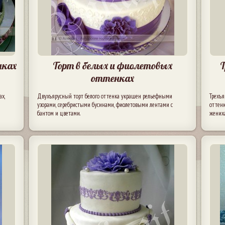
нках
Торт в белых и фиолетовых
Т
оттенках
х,
Двухъярусный торт белого оттенка украшен рельефными
Трехъя
узорами, серебристыми бусинами, фиолетовыми лентами с
оттенк
бантом и цветами.
жениха