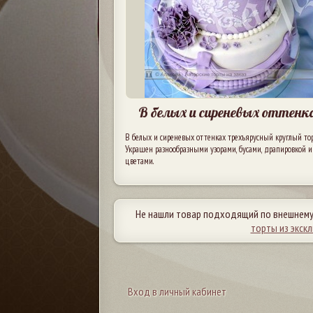
В белых и сиреневых оттенк
В белых и сиреневых оттенках трехъярусный круглый тор
Украшен разнообразными узорами, бусами, драпировкой и
цветами.
Не нашли товар подходящий по внешнему
торты из экск
Вход в личный кабинет