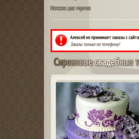
Начинки для тортов
Алексей не принимает заказы с сайта
Заказы только по телефону!
С
и
р
е
н
е
в
ы
е
с
в
а
д
е
б
н
ы
е
т