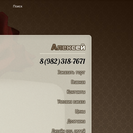
u
А
л
е
к
с
е
й
8(982)318-7671
Заказать торт
Главная
Контакты
Условия заказа
Цены
Доставка
Дизайн соц. сетей