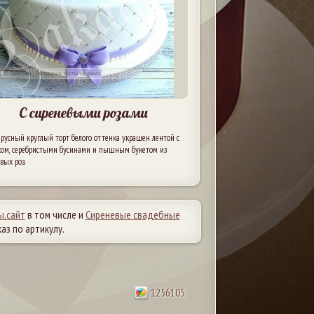
С сиреневыми розами
русный круглый торт белого оттенка украшен лентой с
ком, серебристыми бусинами и пышным букетом из
вых роз.
ы.сайт
в том числе и
Сиреневые свадебные
аз по артикулу.
1256105