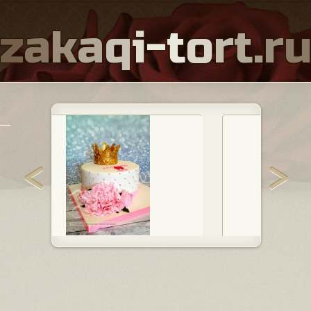
z
a
k
a
q
i
-
t
o
r
t
.
r