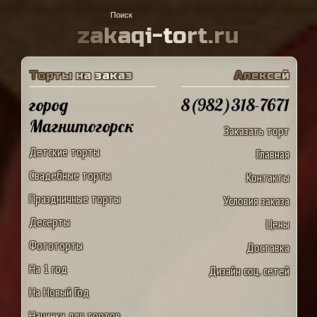
z
a
k
a
q
i
-
t
o
r
t
.
r
u
Т
о
р
т
ы
н
а
з
а
к
а
з
А
л
е
к
с
е
й
город
8(982)318-7671
Магнитогорск
Заказать торт
Детские торты
Главная
Свадебные торты
Контакты
Праздничные торты
Условия заказа
Десерты
Цены
Фототорты
Доставка
На 1 год
Дизайн соц. сетей
На Новый Год
Начинки для тортов