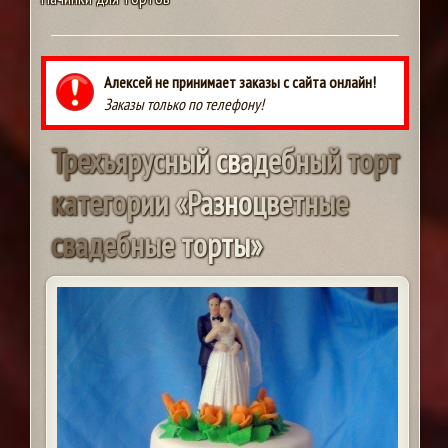
Алексей не принимает заказы с сайта онлайн!
Заказы только по телефону!
Т
р
е
х
ъ
я
р
у
с
н
ы
й
с
в
а
д
е
б
н
ы
й
т
о
р
т
к
а
т
е
г
о
р
и
и
«
Р
а
з
н
о
ц
в
е
т
н
ы
е
с
в
а
д
е
б
н
ы
е
т
о
р
т
ы
»