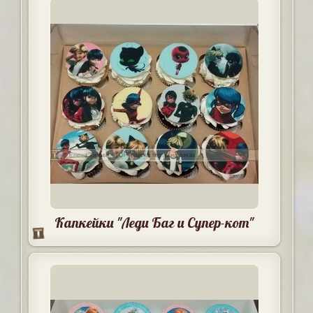
Капкейки "Леди Баг и Супер-кот"