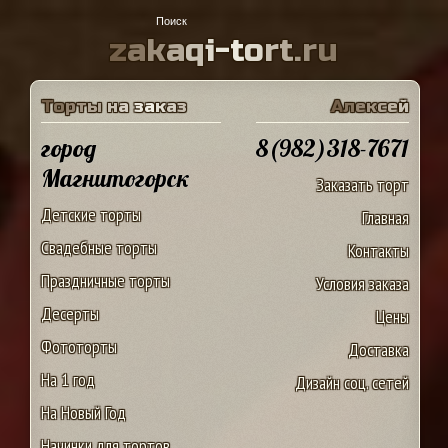
z
a
k
a
q
i
-
t
o
r
t
.
r
u
Т
о
р
т
ы
н
а
з
а
к
а
з
А
л
е
к
с
е
й
город
8(982)318-7671
Магнитогорск
Заказать торт
Детские торты
Главная
Свадебные торты
Контакты
Праздничные торты
Условия заказа
Десерты
Цены
Фототорты
Доставка
На 1 год
Дизайн соц. сетей
На Новый Год
Начинки для тортов