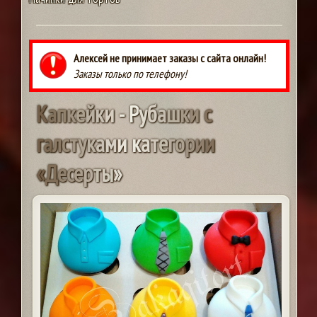
Алексей не принимает заказы с сайта онлайн!
Заказы только по телефону!
К
а
п
к
е
й
к
и
-
Р
у
б
а
ш
к
и
с
г
а
л
с
т
у
к
а
м
и
к
а
т
е
г
о
р
и
и
«
Д
е
с
е
р
т
ы
»