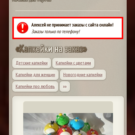
Алексей не принимает заказы с сайта онлайн!
Заказы только по телефону!
«
К
а
п
к
е
й
к
и
н
а
з
а
к
а
з
»
Детские капкейки
Капкейки с цветами
Капкейки для женщин
Новогодние капкейки
Капкейки про любовь
»»