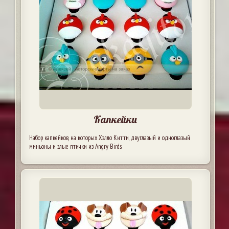
Капкейки
Набор капкейков, на которых Хэлло Китти, двуглазый и одноглазый
миньоны и злые птички из Angry Birds.