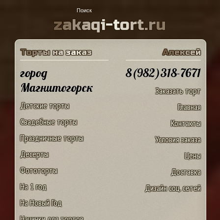
z
a
k
a
q
i
-
t
o
r
t
.
r
u
Т
о
р
т
ы
н
а
з
а
к
а
з
А
л
е
к
с
е
й
город
8(982)318-7671
Магнитогорск
Заказать торт
Детские торты
Главная
Свадебные торты
Контакты
Праздничные торты
Условия заказа
Десерты
Цены
Фототорты
Доставка
На 1 год
Дизайн соц. сетей
На Новый Год
Начинки для тортов