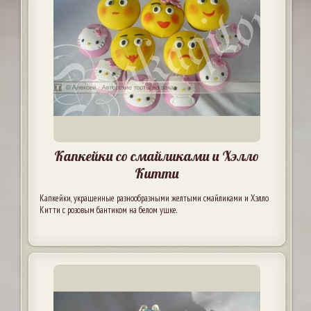
Капкейки со смайликами и Хэлло
Китти
Капкейки, украшенные разнообразными желтыми смайликами и Хэлло
Китти с розовым бантиком на белом ушке.