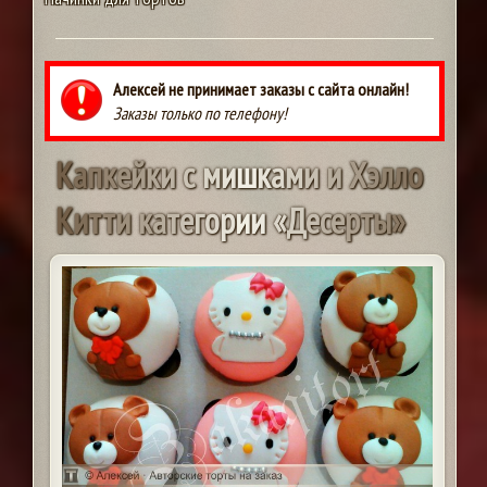
Алексей не принимает заказы с сайта онлайн!
Заказы только по телефону!
К
а
п
к
е
й
к
и
с
м
и
ш
к
а
м
и
и
Х
э
л
л
о
К
и
т
т
и
к
а
т
е
г
о
р
и
и
«
Д
е
с
е
р
т
ы
»