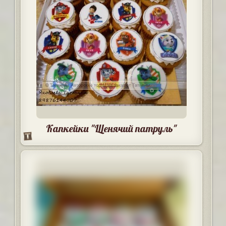
Капкейки "Щенячий патруль"