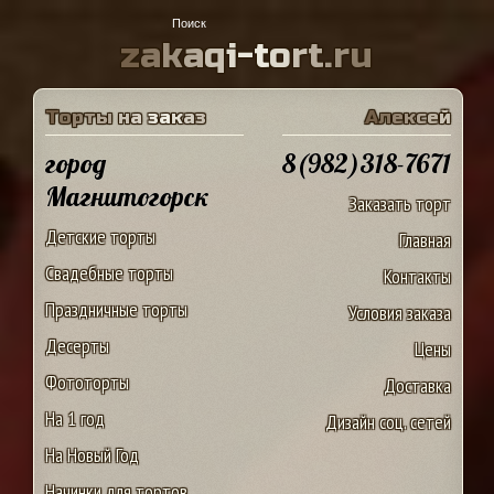
z
a
k
a
q
i
-
t
o
r
t
.
r
u
Т
о
р
т
ы
н
а
з
а
к
а
з
А
л
е
к
с
е
й
город
8(982)318-7671
Магнитогорск
Заказать торт
Детские торты
Главная
Свадебные торты
Контакты
Праздничные торты
Условия заказа
Десерты
Цены
Фототорты
Доставка
На 1 год
Дизайн соц. сетей
На Новый Год
Начинки для тортов