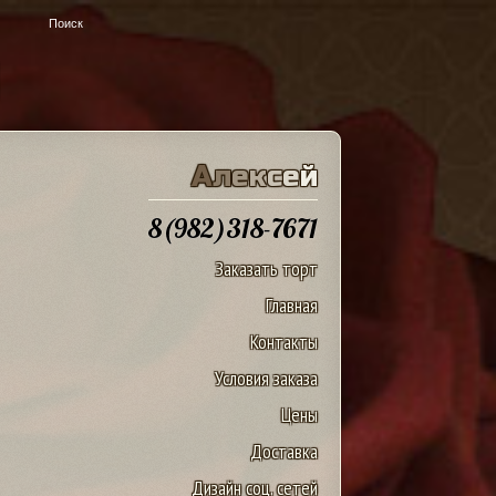
u
А
л
е
к
с
е
й
8(982)318-7671
Заказать торт
Главная
Контакты
Условия заказа
Цены
Доставка
Дизайн соц. сетей