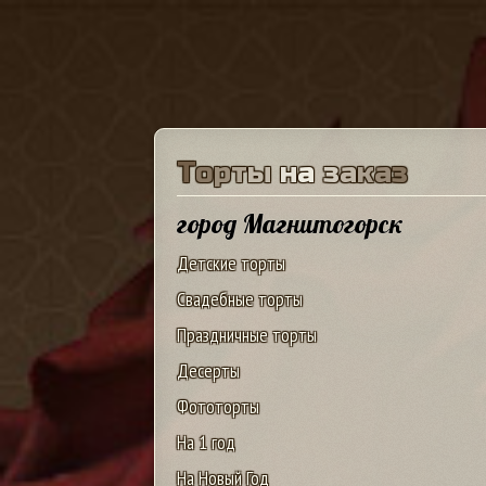
Т
о
р
т
ы
н
а
з
а
к
а
з
город Магнитогорск
Детские торты
Свадебные торты
Праздничные торты
Десерты
Фототорты
На 1 год
На Новый Год