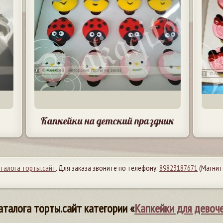
Капкейки на детский праздник
аталога торты.сайт
. Для заказа звоните по телефону:
89823187671
(Магнит
аталога торты.сайт категории «
Капкейки для девоч