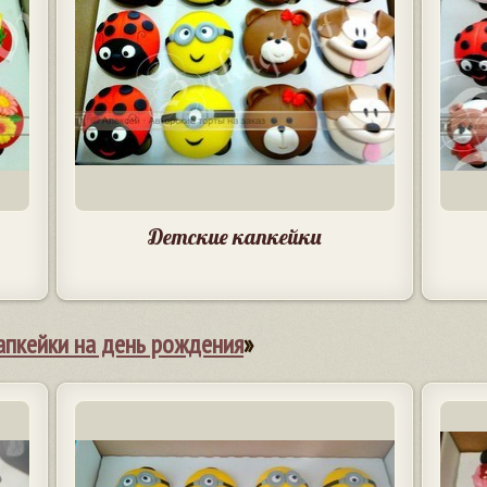
Детские капкейки
апкейки на день рождения
»