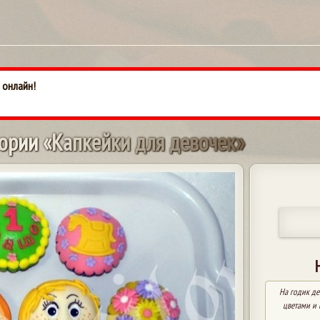
 онлайн!
о
р
и
и
«
К
а
п
к
е
й
к
и
д
л
я
д
е
в
о
ч
е
к
»
На годик де
цветами и 