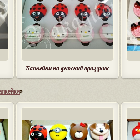
Капкейки на детский праздник
апкейки
»