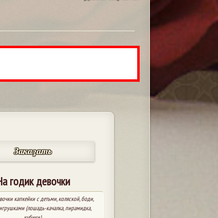
Заказать
На годик девочки
вочки капкейки с детьми, коляской, боди,
игрушками (лошадь-качалка, пирамидка,
кубики).