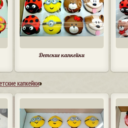
Детские капкейки
етские капкейки
»