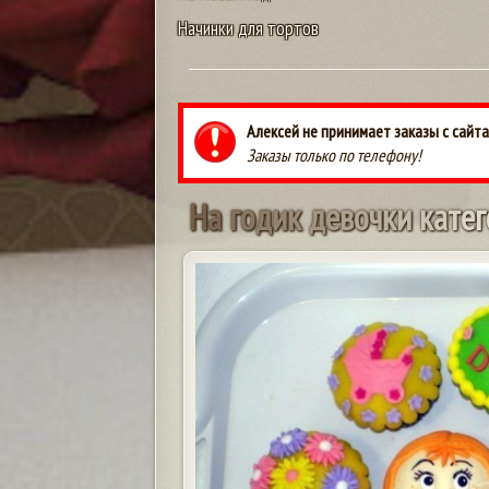
Начинки для тортов
Алексей не принимает заказы с сайта
Заказы только по телефону!
Н
а
г
о
д
и
к
д
е
в
о
ч
к
и
к
а
т
е
г