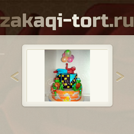
z
a
k
a
q
i
-
t
o
r
t
.
r