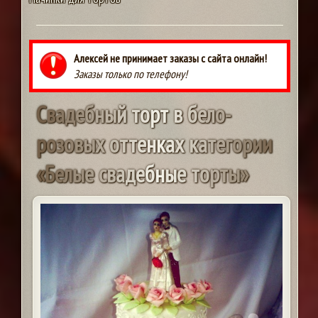
Алексей не принимает заказы с сайта онлайн!
Заказы только по телефону!
С
в
а
д
е
б
н
ы
й
т
о
р
т
в
б
е
л
о
-
р
о
з
о
в
ы
х
о
т
т
е
н
к
а
х
к
а
т
е
г
о
р
и
и
«
Б
е
л
ы
е
с
в
а
д
е
б
н
ы
е
т
о
р
т
ы
»