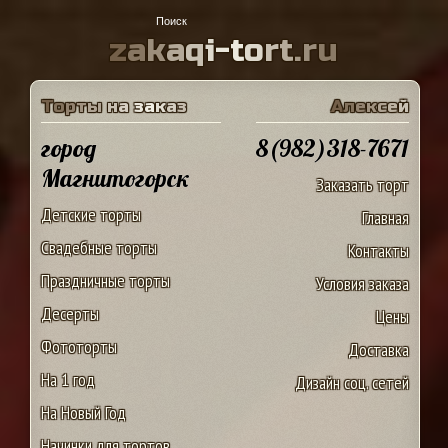
z
a
k
a
q
i
-
t
o
r
t
.
r
u
Т
о
р
т
ы
н
а
з
а
к
а
з
А
л
е
к
с
е
й
город
8(982)318-7671
Магнитогорск
Заказать торт
Детские торты
Главная
Свадебные торты
Контакты
Праздничные торты
Условия заказа
Десерты
Цены
Фототорты
Доставка
На 1 год
Дизайн соц. сетей
На Новый Год
Начинки для тортов