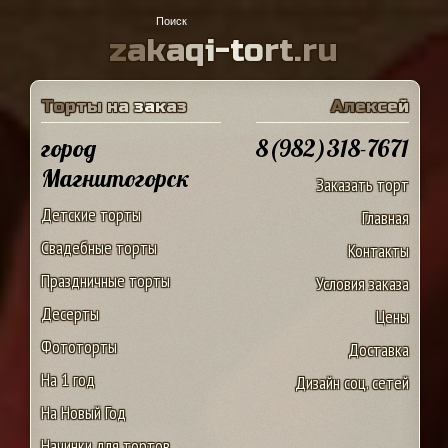
z
a
k
a
q
i
-
t
o
r
t
.
r
u
Т
о
р
т
ы
н
а
з
а
к
а
з
А
л
е
к
с
е
й
город
8(982)318-7671
Магнитогорск
Заказать торт
Детские торты
Главная
Свадебные торты
Контакты
Праздничные торты
Условия заказа
Десерты
Цены
Фототорты
Доставка
На 1 год
Дизайн соц. сетей
На Новый Год
Начинки для тортов