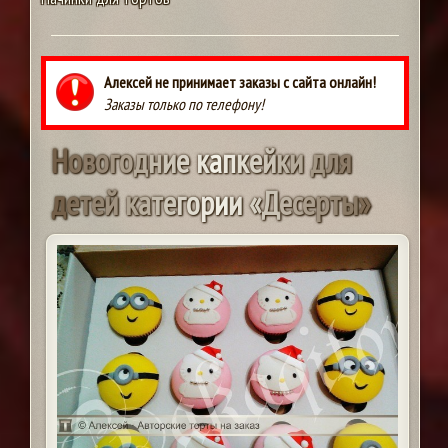
Алексей не принимает заказы с сайта онлайн!
Заказы только по телефону!
Н
о
в
о
г
о
д
н
и
е
к
а
п
к
е
й
к
и
д
л
я
д
е
т
е
й
к
а
т
е
г
о
р
и
и
«
Д
е
с
е
р
т
ы
»