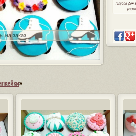
голубой фон в 
указан
апкейки
»