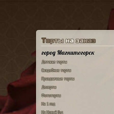
Т
о
р
т
ы
н
а
з
а
к
а
з
город Магнитогорск
Детские торты
Свадебные торты
Праздничные торты
Десерты
Фототорты
На 1 год
На Новый Год