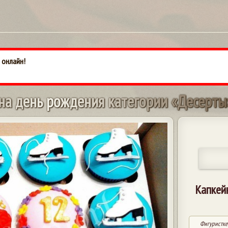
 онлайн!
н
а
д
е
н
ь
р
о
ж
д
е
н
и
я
к
а
т
е
г
о
р
и
и
«
Д
е
с
е
р
т
ы
Капкейк
Фигуристке