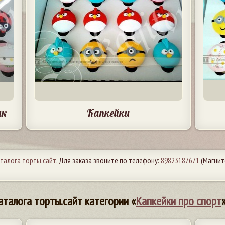
ик
Капкейки
аталога торты.сайт
. Для заказа звоните по телефону:
89823187671
(Магнит
аталога торты.сайт категории «
Капкейки про спорт