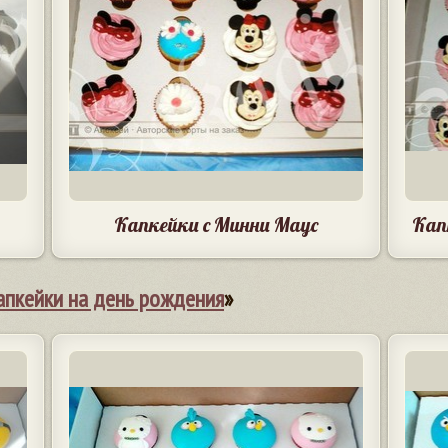
Капкейки с Минни Маус
Кап
апкейки на день рождения
»