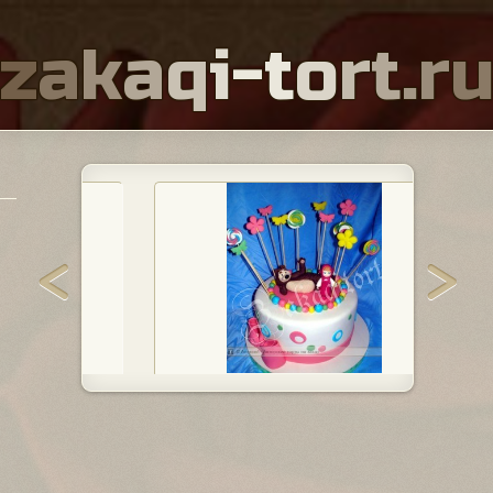
z
a
k
a
q
i
-
t
o
r
t
.
r