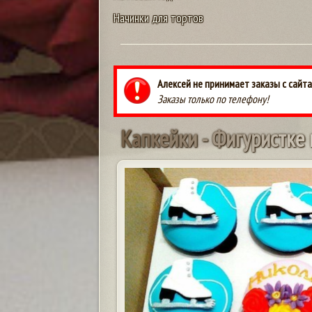
Начинки для тортов
Алексей не принимает заказы с сайта
Заказы только по телефону!
К
а
п
к
е
й
к
и
-
Ф
и
г
у
р
и
с
т
к
е