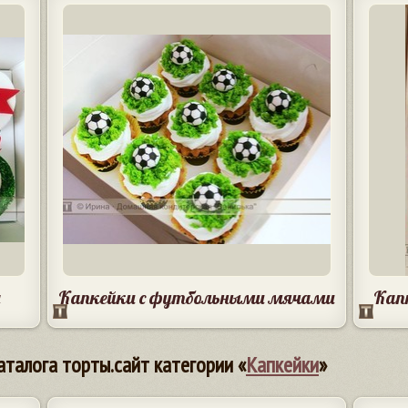
а
Капкейки с футбольными мячами
Кап
аталога торты.сайт категории «
Капкейки
»