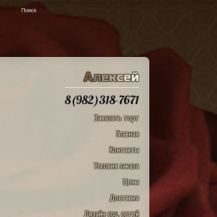
u
А
л
е
к
с
е
й
8(982)318-7671
Заказать торт
Главная
Контакты
Условия заказа
Цены
Доставка
Дизайн соц. сетей