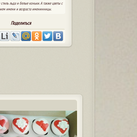
стиль льда и белые коньки. А также цветы с
ием имени и возраста именинницы.
Поделиться