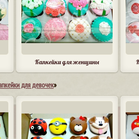
Капкейки для женщины
апкейки для девочек
»